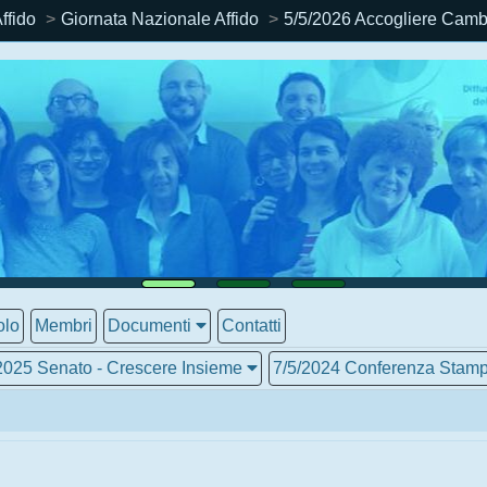
ffido
Giornata Nazionale Affido
5/5/2026 Accogliere Cambi
olo
Membri
Documenti
Contatti
2025 Senato - Crescere Insieme
7/5/2024 Conferenza Stam