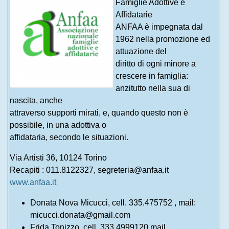
Famiglie Adottive e
Affidatarie
ANFAA è impegnata dal
1962 nella promozione ed
attuazione del
diritto di ogni minore a
crescere in famiglia:
anzitutto nella sua di
nascita, anche
attraverso supporti mirati, e, quando questo non è
possibile, in una adottiva o
affidataria, secondo le situazioni.
Via Artisti 36, 10124 Torino
Recapiti : 011.8122327, segreteria@anfaa.it
www.anfaa.it
Donata Nova Micucci, cell. 335.475752 , mail:
micucci.donata@gmail.com
Frida Tonizzo, cell. 333.4999120 mail