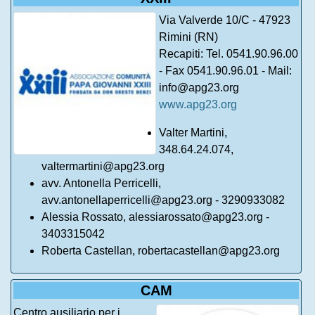
Via Valverde 10/C - 47923
Rimini (RN)
Recapiti: Tel. 0541.90.96.00
- Fax 0541.90.96.01 - Mail:
info@apg23.org
www.apg23.org
Valter Martini,
348.64.24.074,
valtermartini@apg23.org
avv. Antonella Perricelli,
avv.antonellaperricelli@apg23.org - 3290933082
Alessia Rossato, alessiarossato@apg23.org -
3403315042
Roberta Castellan, robertacastellan@apg23.org
CAM
Centro ausiliario per i