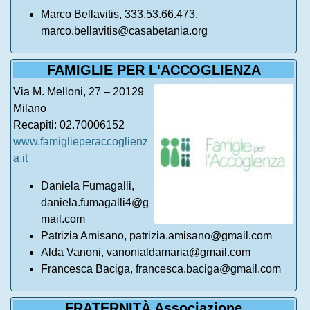
Marco Bellavitis, 333.53.66.473,
marco.bellavitis@casabetania.org
FAMIGLIE PER L'ACCOGLIENZA
Via M. Melloni, 27 – 20129
Milano
Recapiti: 02.70006152
www.famiglieperaccoglienz
a.it
Daniela Fumagalli,
daniela.fumagalli4@g
mail.com
Patrizia Amisano, patrizia.amisano@gmail.com
Alda Vanoni, vanonialdamaria@gmail.com
Francesca Baciga, francesca.baciga@gmail.com
FRATERNITÀ Associazione