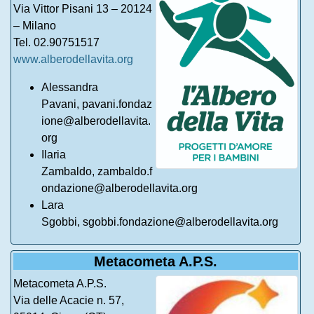
Via Vittor Pisani 13 – 20124
– Milano
Tel. 02.90751517
www.alberodellavita.org
Alessandra
Pavani, pavani.fondaz
ione@alberodellavita.
org
Ilaria
Zambaldo, zambaldo.f
ondazione@alberodellavita.org
Lara
Sgobbi, sgobbi.fondazione@alberodellavita.org
Metacometa A.P.S.
Metacometa A.P.S.
Via delle Acacie n. 57,