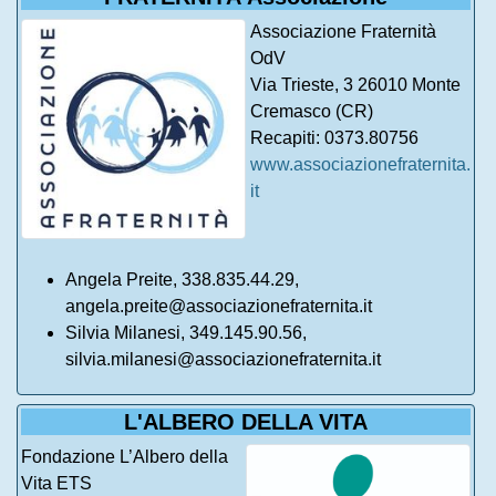
Associazione Fraternità
OdV
Via Trieste, 3 26010 Monte
Cremasco (CR)
Recapiti: 0373.80756
www.associazionefraternita.
it
Angela Preite, 338.835.44.29,
angela.preite@associazionefraternita.it
Silvia Milanesi, 349.145.90.56,
silvia.milanesi@associazionefraternita.it
L'ALBERO DELLA VITA
Fondazione L’Albero della
Vita ETS