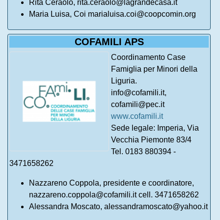
Rita Ceraolo, rita.ceraolo@lagrandecasa.it
Maria Luisa, Coi marialuisa.coi@coopcomin.org
COFAMILI APS
Coordinamento Case
Famiglia per Minori della
Liguria.
info@cofamili.it,
cofamili@pec.it
www.cofamili.it
Sede legale: Imperia, Via
Vecchia Piemonte 83/4
Tel. 0183 880394 -
3471658262
Nazzareno Coppola, presidente e coordinatore,
nazzareno.coppola@cofamili.it cell. 3471658262
Alessandra Moscato, alessandramoscato@yahoo.it