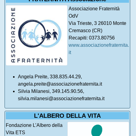
Associazione Fraternità
OdV
Via Trieste, 3 26010 Monte
Cremasco (CR)
Recapiti: 0373.80756
www.associazionefraternita.
it
Angela Preite, 338.835.44.29,
angela.preite@associazionefraternita.it
Silvia Milanesi, 349.145.90.56,
silvia.milanesi@associazionefraternita.it
L'ALBERO DELLA VITA
Fondazione L’Albero della
Vita ETS