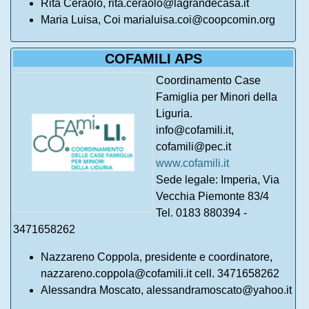
Rita Ceraolo, rita.ceraolo@lagrandecasa.it
Maria Luisa, Coi marialuisa.coi@coopcomin.org
COFAMILI APS
Coordinamento Case
Famiglia per Minori della
Liguria.
info@cofamili.it,
cofamili@pec.it
www.cofamili.it
Sede legale: Imperia, Via
Vecchia Piemonte 83/4
Tel. 0183 880394 -
3471658262
Nazzareno Coppola, presidente e coordinatore,
nazzareno.coppola@cofamili.it cell. 3471658262
Alessandra Moscato, alessandramoscato@yahoo.it