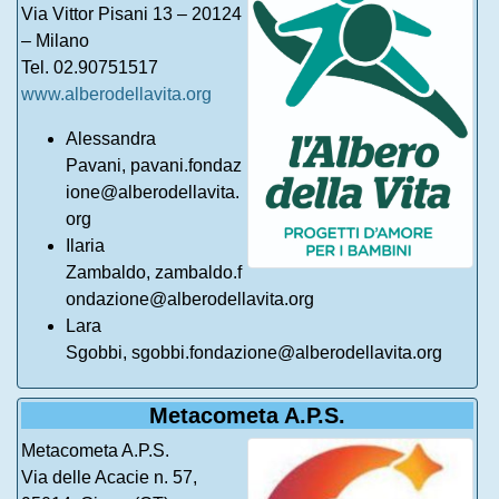
Via Vittor Pisani 13 – 20124
– Milano
Tel. 02.90751517
www.alberodellavita.org
Alessandra
Pavani, pavani.fondaz
ione@alberodellavita.
org
Ilaria
Zambaldo, zambaldo.f
ondazione@alberodellavita.org
Lara
Sgobbi, sgobbi.fondazione@alberodellavita.org
Metacometa A.P.S.
Metacometa A.P.S.
Via delle Acacie n. 57,