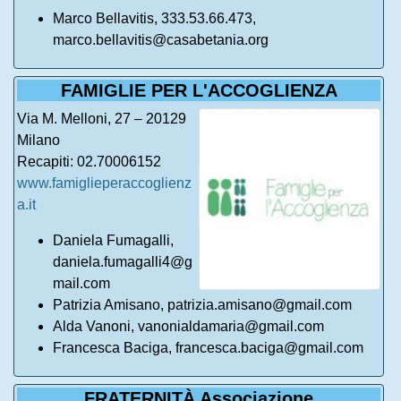
Marco Bellavitis, 333.53.66.473,
marco.bellavitis@casabetania.org
FAMIGLIE PER L'ACCOGLIENZA
Via M. Melloni, 27 – 20129
Milano
Recapiti: 02.70006152
www.famiglieperaccoglienz
a.it
Daniela Fumagalli,
daniela.fumagalli4@g
mail.com
Patrizia Amisano, patrizia.amisano@gmail.com
Alda Vanoni, vanonialdamaria@gmail.com
Francesca Baciga, francesca.baciga@gmail.com
FRATERNITÀ Associazione