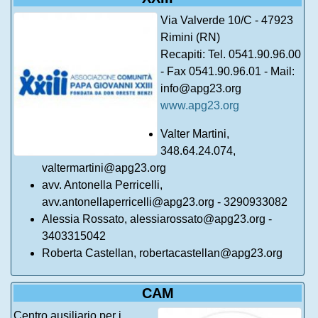
Via Valverde 10/C - 47923
Rimini (RN)
Recapiti: Tel. 0541.90.96.00
- Fax 0541.90.96.01 - Mail:
info@apg23.org
www.apg23.org
Valter Martini,
348.64.24.074,
valtermartini@apg23.org
avv. Antonella Perricelli,
avv.antonellaperricelli@apg23.org - 3290933082
Alessia Rossato, alessiarossato@apg23.org -
3403315042
Roberta Castellan, robertacastellan@apg23.org
CAM
Centro ausiliario per i