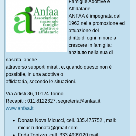
Famiglie Adottive e
Affidatarie
ANFAA è impegnata dal
1962 nella promozione ed
attuazione del
diritto di ogni minore a
crescere in famiglia:
anzitutto nella sua di
nascita, anche
attraverso supporti mirati, e, quando questo non è
possibile, in una adottiva o
affidataria, secondo le situazioni.
Via Artisti 36, 10124 Torino
Recapiti : 011.8122327, segreteria@anfaa.it
www.anfaa.it
Donata Nova Micucci, cell. 335.475752 , mail:
micucci.donata@gmail.com
Frida Tonizzo, cell. 333.4999120 mail