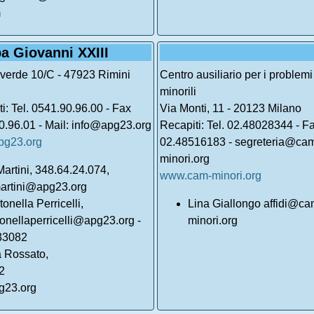
m
a Giovanni XXIII
lverde 10/C - 47923 Rimini
Centro ausiliario per i problemi
minorili
i: Tel. 0541.90.96.00 - Fax
Via Monti, 11 - 20123 Milano
0.96.01 - Mail: info@apg23.org
Recapiti: Tel. 02.48028344 - F
g23.org
02.48516183 - segreteria@ca
minori.org
Martini, 348.64.24.074,
www.cam-minori.org
martini@apg23.org
tonella Perricelli,
Lina Giallongo affidi@ca
onellaperricelli@apg23.org -
minori.org
33082
a Rossato,
2
g23.org