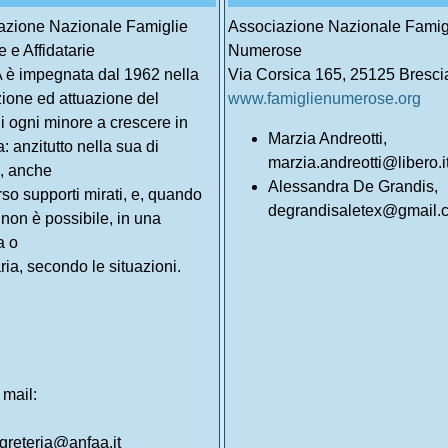
azione Nazionale Famiglie
Associazione Nazionale Famig
e e Affidatarie
Numerose
è impegnata dal 1962 nella
Via Corsica 165, 25125 Bresci
ione ed attuazione del
www.famiglienumerose.org
 di ogni minore a crescere in
Marzia Andreotti,
a: anzitutto nella sua di
marzia.andreotti@libero.i
, anche
Alessandra De Grandis,
rso supporti mirati, e, quando
degrandisaletex@gmail.
non è possibile, in una
a o
aria, secondo le situazioni.
 mail:
greteria@anfaa.it