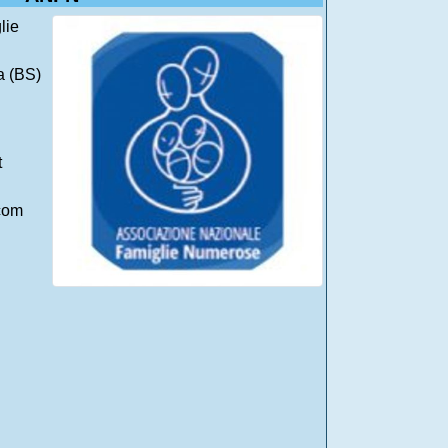
lie
a (BS)
t
com