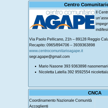
Centro Comunitari
Il Cen
un’asso
impegna
indifesi
Via Paolo Pellicano, 21h – 89128 Reggio Cal
Recapito: 0965/894706 – 3939363898
www.centrocomunitarioagape.it
segr.agape@gmail.com
Mario Nasone 393 9363898 nasonemar
Nicoletta Latella 392 9592554 nicolettala
CNCA
Coordinamento Nazionale Comunità
Accoglienti