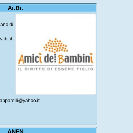
Ai.Bi.
ano di
aibi.it
iapparelli@yahoo.it
ANFN