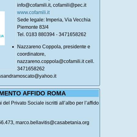
info@cofamili.it, cofamili@pec.it
www.cofamili.it
Sede legale: Imperia, Via Vecchia
Piemonte 83/4
Tel. 0183 880394 - 3471658262
Nazzareno Coppola, presidente e
coordinatore,
nazzareno.coppola@cofamili.it cell.
3471658262
essandramoscato@yahoo.it
MENTO AFFIDO ROMA
l Privato Sociale iscritti all’albo per l’affido
.66.473, marco.bellavitis@casabetania.org