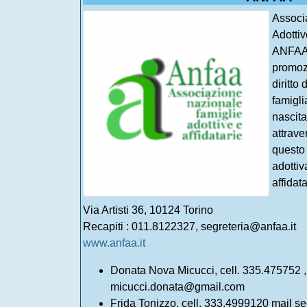
Associ
Adottiv
ANFAA 
promoz
diritto
famigli
nascita
attrave
questo 
adottiv
affidat
Via Artisti 36, 10124 Torino
Recapiti : 011.8122327, segreteria@anfaa.it
www.anfaa.it
Donata Nova Micucci, cell. 335.475752 ,
micucci.donata@gmail.com
Frida Tonizzo, cell. 333.4999120 mail se