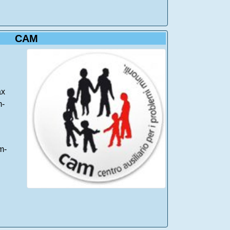
CAM
ax
m-
m-