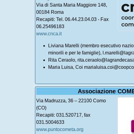
Via di Santa Maria Maggiore 148,
00184 Roma
Recapiti: Tel. 06.44.23.04.03 - Fax
06.25496183
www.cnca.it
Liviana Marelli (membro esecutivo nazion
minorili e per le famiglie), l.marelli@lag
Rita Ceraolo, rita.ceraolo@lagrandecasa
Maria Luisa, Coi marialuisa.coi@coopc
Associazione COM
Via Madruzza, 36 – 22100 Como
(CO)
Recapiti: 031.520717, fax
031.5004633
www.puntocometa.org