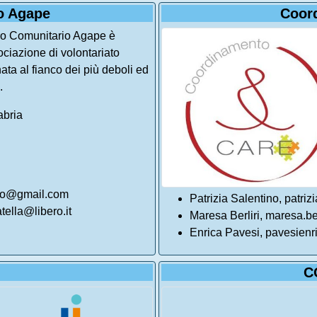
o Agape
Coor
tro Comunitario Agape è
ciazione di volontariato
ta al fianco dei più deboli ed
.
abria
io@gmail.com
Patrizia Salentino, patr
tella@libero.it
Maresa Berliri, maresa.b
Enrica Pavesi, pavesien
C