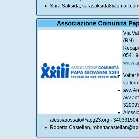
Sara Saksida, sarasaksida8@gmail.co
Associazione Comunità Pap
Via Va
(RN)
Recapit
0541.9
www.ap
Valter 
valter
avv. An
avv.ant
32909
Alessi
alessiarossato@apg23.org - 340331504
Roberta Castellan, robertacastellan@ap