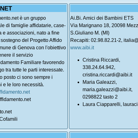
.NET
mento.net è un gruppo
Ai.Bi. Amici dei Bambini ETS
le di famiglie affidatarie, case-
Via Marignano 18, 20098 Mezz
a e associazioni, nato a fine
S.Giuliano M. (MI)
sostegno del Progetto Affido
Recapiti: 02.98.82.21-2, italia@
mune di Genova con l'obiettivo
www.aibi.it
enere il servizio
Cristina Riccardi,
fidamento Familiare favorendo
338.24.64.942,
go tra tutte le parti interessate.
cristina.riccardi@aibi.it
o posto ci sono sempre i
Maria Galeazzi,
 e le loro necessità.
maria.galeazzi@aibi.it,
fidamento.net
0298822 tasto 2
ffidamento.net
Laura Ciapparelli, laurac
to.net
Cofamili