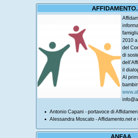
AFFIDAMENTO
Affida
informa
famigli
2010 a 
del Co
di sost
dell'Af
il dialo
Al prim
bambini
www.af
info@a
Antonio Capani - portavoce di Affidamen
Alessandra Moscato - Affidamento.net e 
ANFAA