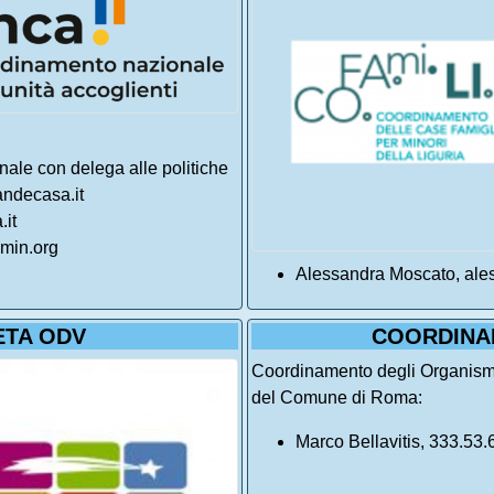
ale con delega alle politiche
randecasa.it
.it
omin.org
Alessandra Moscato, al
ETA ODV
COORDINA
Coordinamento degli Organismi de
del Comune di Roma:
Marco Bellavitis, 333.53