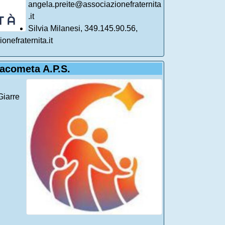
angela.preite@associazionefraternita
.it
Silvia Milanesi, 349.145.90.56,
onefraternita.it
acometa A.P.S.
Giarre