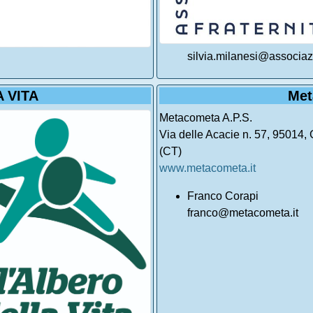
silvia.milanesi@associazi
 VITA
Met
Metacometa A.P.S.
Via delle Acacie n. 57, 95014, 
(CT)
www.metacometa.it
Franco Corapi
franco@metacometa.it