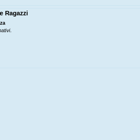
ne Ragazzi
nza
ativi.