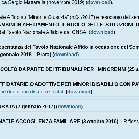
lica Sergio Mattarella (novembre 2019) (
download
).
le Affido su “Minori e Giustizia” (n.04/2017) e resoconto del sem
MBINI IN AFFIDAMENTO. IL RUOLO DELLE ISTITUZIONI, 
al Tavolo Nazionale Affido e dal CNSA. (
download
)
resentanza del Tavolo Nazionale Affido in occasione del Sem
nnaio 2018 – Prato) (
download
)
LTO DA PARTE DEI TRIBUNALI PER I MINORENNI (25 apri
FFIDATARIE O ADOTTIVE PER MINORI DISABILI O CON PA
e dei minori disabili e malati
(
download
)
ATA (7 gennaio 2017) (
download
)
I E ACCOGLIENZA FAMILIARE (3 ottobre 2016) –
Rifles