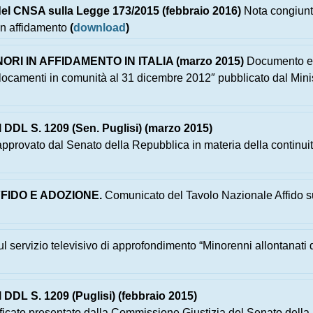
l CNSA sulla Legge 173/2015
(
febbraio 2016)
Nota congiunt
 in affidamento
(
download
)
RI IN AFFIDAMENTO IN ITALIA (marzo 2015)
Documento el
 collocamenti in comunità al 31 dicembre 2012″ pubblicato dal Mi
L S. 1209 (Sen. Puglisi) (marzo 2015)
pprovato dal Senato della Repubblica in materia della continuità d
FIDO E ADOZIONE.
Comunicato del Tavolo Nazionale Affido su
l servizio televisivo di approfondimento “Minorenni allontanati da
L S. 1209 (Puglisi) (febbraio 2015)
icato presentato dalla Commissione Giustizia del Senato della 