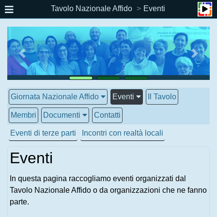
Tavolo Nazionale Affido
Eventi
Giornata Nazionale Affido
Eventi
Il Tavolo
Membri
Documenti
Contatti
Eventi di terze parti
Incontri con realtà locali
Eventi
In questa pagina raccogliamo eventi organizzati dal
Tavolo Nazionale Affido o da organizzazioni che ne fanno
parte.