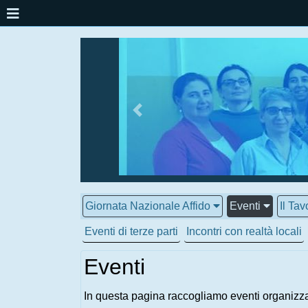
Giornata Nazionale Affido
Eventi
Il Tav
Eventi di terze parti
Incontri con realtà locali
Eventi
In questa pagina raccogliamo eventi organizza