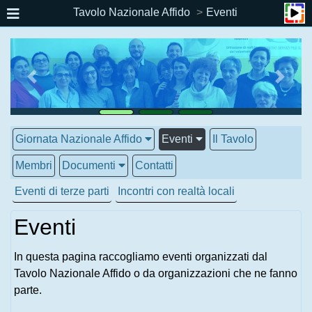
Tavolo Nazionale Affido
Eventi
Giornata Nazionale Affido
Eventi
Il Tavolo
Membri
Documenti
Contatti
Eventi di terze parti
Incontri con realtà locali
Eventi
In questa pagina raccogliamo eventi organizzati dal
Tavolo Nazionale Affido o da organizzazioni che ne fanno
parte.