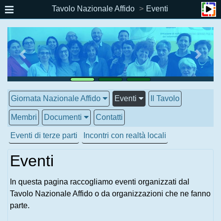
Tavolo Nazionale Affido
Eventi
Giornata Nazionale Affido
Eventi
Il Tavolo
Membri
Documenti
Contatti
Eventi di terze parti
Incontri con realtà locali
Eventi
In questa pagina raccogliamo eventi organizzati dal
Tavolo Nazionale Affido o da organizzazioni che ne fanno
parte.